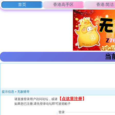
首页
香港高手区
香港:简洁
当
提示信息 »
无敌猪哥
【
点这里注册
】
请直接登录用户访问论坛，或请
如果您已注册,请先登录论坛即可游览帖子
登录