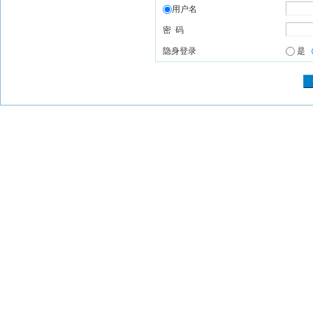
用户名
密 码
隐身登录
是