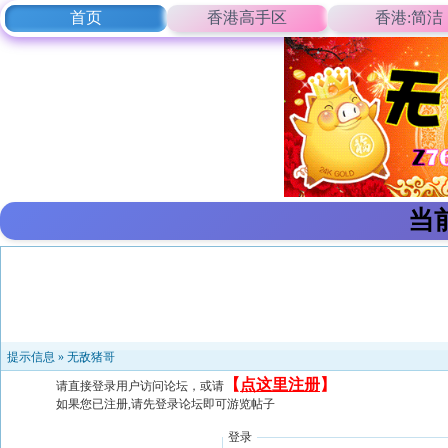
首页
香港高手区
香港:简洁
当
提示信息 »
无敌猪哥
【
点这里注册
】
请直接登录用户访问论坛，或请
如果您已注册,请先登录论坛即可游览帖子
登录