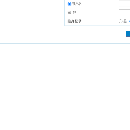
用户名
密 码
隐身登录
是