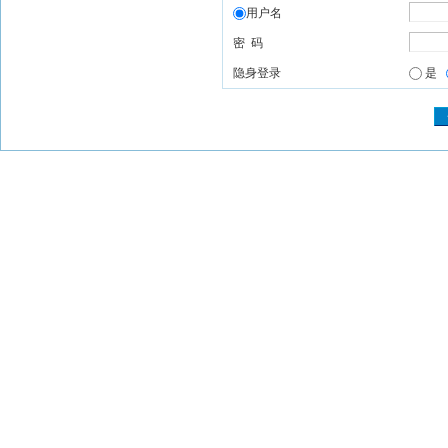
用户名
密 码
隐身登录
是