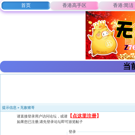
首页
香港高手区
香港:简洁
当
提示信息 »
无敌猪哥
【
点这里注册
】
请直接登录用户访问论坛，或请
如果您已注册,请先登录论坛即可游览帖子
登录