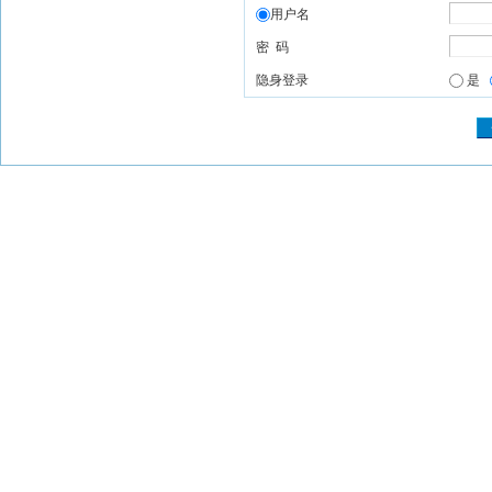
用户名
密 码
隐身登录
是