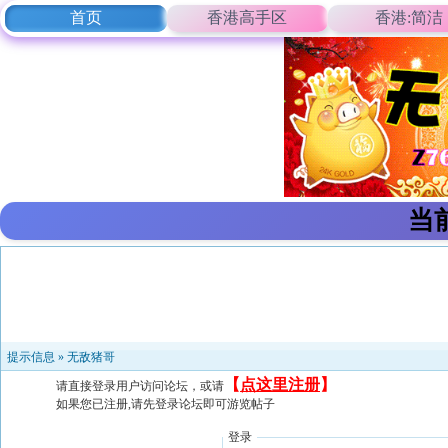
首页
香港高手区
香港:简洁
当
提示信息 »
无敌猪哥
【
点这里注册
】
请直接登录用户访问论坛，或请
如果您已注册,请先登录论坛即可游览帖子
登录