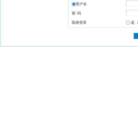
用户名
密 码
隐身登录
是