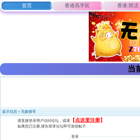
首页
香港高手区
香港:简洁
当
提示信息 »
无敌猪哥
【
点这里注册
】
请直接登录用户访问论坛，或请
如果您已注册,请先登录论坛即可游览帖子
登录