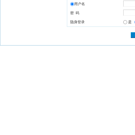
用户名
密 码
隐身登录
是