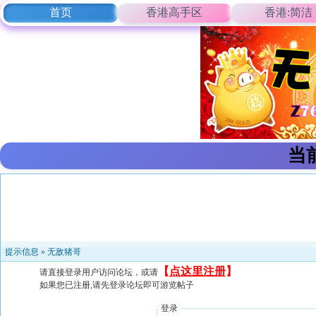
首页
香港高手区
香港:简洁
当
提示信息 »
无敌猪哥
【
点这里注册
】
请直接登录用户访问论坛，或请
如果您已注册,请先登录论坛即可游览帖子
登录