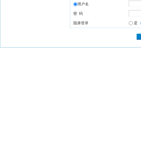
用户名
密 码
隐身登录
是