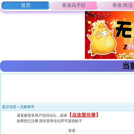
首页
香港高手区
香港:简洁
当
提示信息 »
无敌猪哥
【
点这里注册
】
请直接登录用户访问论坛，或请
如果您已注册,请先登录论坛即可游览帖子
登录