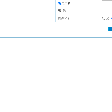
用户名
密 码
隐身登录
是