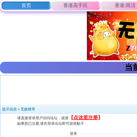
首页
香港高手区
香港:简洁
当
提示信息 »
无敌猪哥
【
点这里注册
】
请直接登录用户访问论坛，或请
如果您已注册,请先登录论坛即可游览帖子
登录