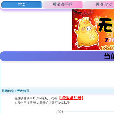
首页
香港高手区
香港:简洁
当
提示信息 »
无敌猪哥
【
点这里注册
】
请直接登录用户访问论坛，或请
如果您已注册,请先登录论坛即可游览帖子
登录