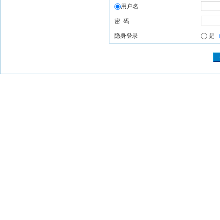
用户名
密 码
隐身登录
是