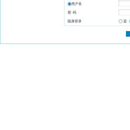
用户名
密 码
隐身登录
是