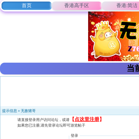
首页
香港高手区
香港:简洁
当
提示信息 »
无敌猪哥
【
点这里注册
】
请直接登录用户访问论坛，或请
如果您已注册,请先登录论坛即可游览帖子
登录