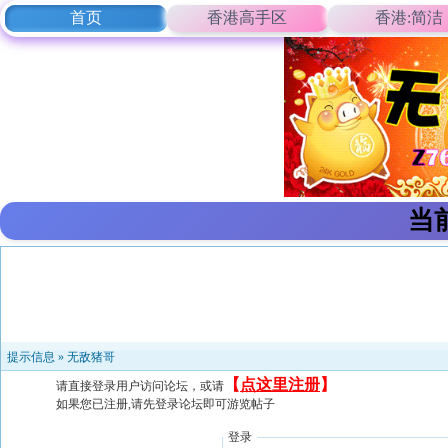
首页
香港高手区
香港:简洁
当
提示信息 »
无敌猪哥
【
点这里注册
】
请直接登录用户访问论坛，或请
如果您已注册,请先登录论坛即可游览帖子
登录