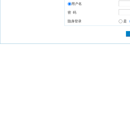
用户名
密 码
隐身登录
是