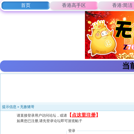
首页
香港高手区
香港:简洁
当
提示信息 »
无敌猪哥
【
点这里注册
】
请直接登录用户访问论坛，或请
如果您已注册,请先登录论坛即可游览帖子
登录