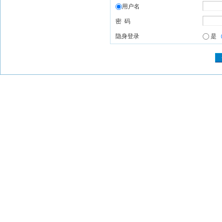
用户名
密 码
隐身登录
是