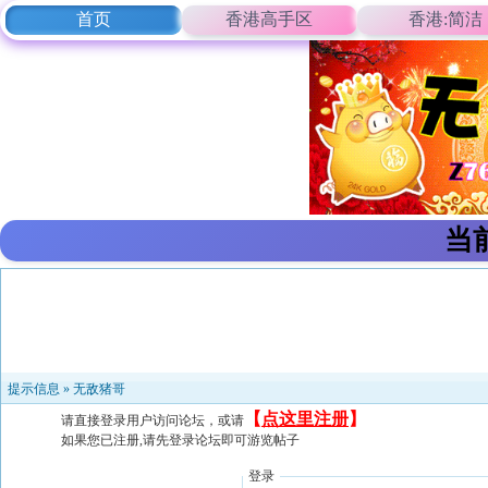
首页
香港高手区
香港:简洁
当
提示信息 »
无敌猪哥
【
点这里注册
】
请直接登录用户访问论坛，或请
如果您已注册,请先登录论坛即可游览帖子
登录