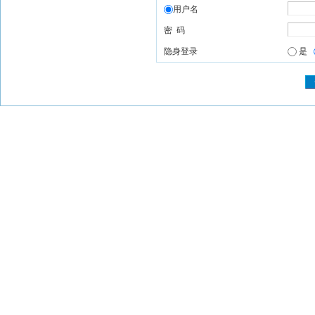
用户名
密 码
隐身登录
是