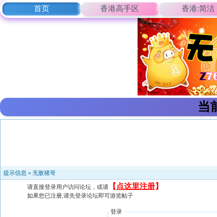
首页
香港高手区
香港:简洁
当
提示信息 »
无敌猪哥
【
点这里注册
】
请直接登录用户访问论坛，或请
如果您已注册,请先登录论坛即可游览帖子
登录