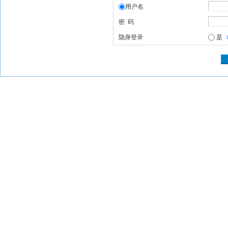
用户名
密 码
隐身登录
是