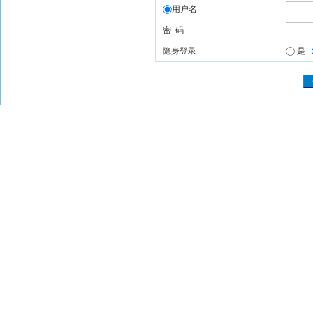
用户名
密 码
隐身登录
是