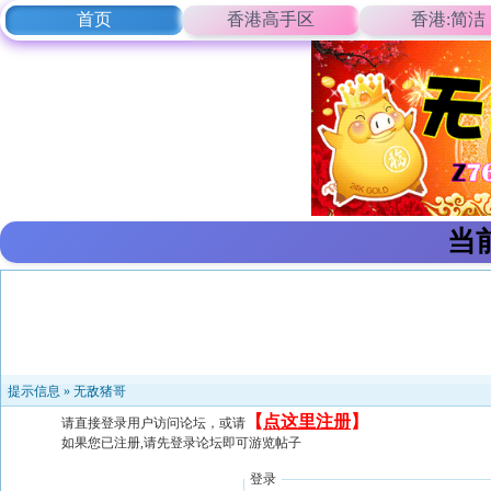
首页
香港高手区
香港:简洁
当
提示信息 »
无敌猪哥
【
点这里注册
】
请直接登录用户访问论坛，或请
如果您已注册,请先登录论坛即可游览帖子
登录